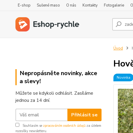
E-shop
Sušené maso
O nás
Kontakty
Fotogalerie
O
Úvod
H
Hově
Nepropásněte novinky, akce
Novinka
a slevy!
Můžete se kdykoli odhlásit. Zasíláme
jednou za 14 dní.
Přihlásit se
Souhlasím se
zpracováním osobních údajů
za účelem
rozesílky newsletteru.