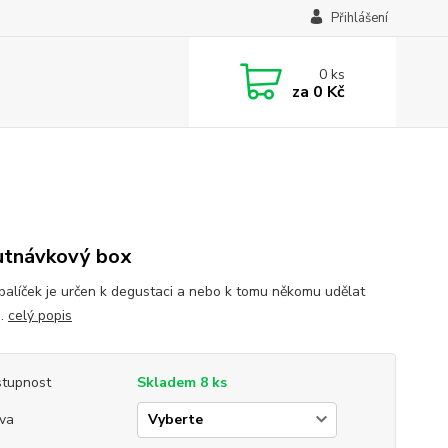
Přihlášení
0
ks
za
0 Kč
tnávkový box
balíček je určen k degustaci a nebo k tomu někomu udělat
 .
celý popis
tupnost
Skladem 8 ks
va