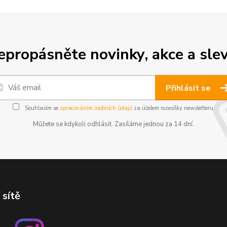
epropásněte novinky, akce a slev
Přihlásit se
Souhlasím se
zpracováním osobních údajů
za účelem rozesílky newsletteru.
Můžete se kdykoli odhlásit. Zasíláme jednou za 14 dní.
 sítě