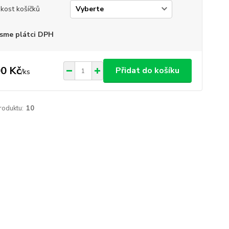
ikost košíčků
sme plátci DPH
0 Kč
Přidat do košíku
/
ks
roduktu:
10