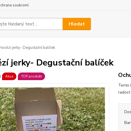
chrana soukromí
Hledat
ovězí jerky- Degustační balíček
zí jerky- Degustační balíček
Ochu
Akce
TOP produkt
Tento 
radost
Dos
Bar