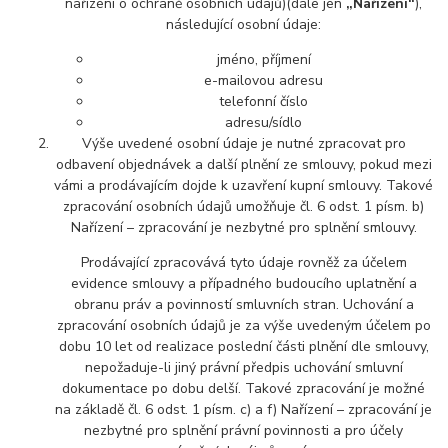
nařízení o ochraně osobních údajů)(dále jen
„Nařízení“
),
následující osobní údaje:
jméno, příjmení
e-mailovou adresu
telefonní číslo
adresu/sídlo
Výše uvedené osobní údaje je nutné zpracovat pro
odbavení objednávek a další plnění ze smlouvy, pokud mezi
vámi a prodávajícím dojde k uzavření kupní smlouvy. Takové
zpracování osobních údajů umožňuje čl. 6 odst. 1 písm. b)
Nařízení – zpracování je nezbytné pro splnění smlouvy.
Prodávající zpracovává tyto údaje rovněž za účelem
evidence smlouvy a případného budoucího uplatnění a
obranu práv a povinností smluvních stran. Uchování a
zpracování osobních údajů je za výše uvedeným účelem po
dobu 10 let od realizace poslední části plnění dle smlouvy,
nepožaduje-li jiný právní předpis uchování smluvní
dokumentace po dobu delší. Takové zpracování je možné
na základě čl. 6 odst. 1 písm. c) a f) Nařízení – zpracování je
nezbytné pro splnění právní povinnosti a pro účely