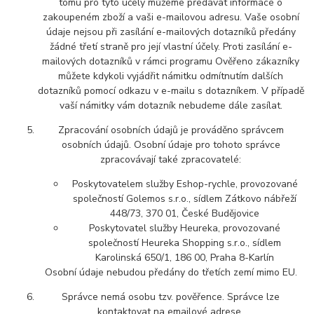
tomu pro tyto účely můžeme předávat informace o
zakoupeném zboží a vaši e-mailovou adresu. Vaše osobní
údaje nejsou při zasílání e-mailových dotazníků předány
žádné třetí straně pro její vlastní účely. Proti zasílání e-
mailových dotazníků v rámci programu Ověřeno zákazníky
můžete kdykoli vyjádřit námitku odmítnutím dalších
dotazníků pomocí odkazu v e-mailu s dotazníkem. V případě
vaší námitky vám dotazník nebudeme dále zasílat.
Zpracování osobních údajů je prováděno správcem
osobních údajů. Osobní údaje pro tohoto správce
zpracovávají také zpracovatelé:
Poskytovatelem služby Eshop-rychle, provozované
společností Golemos s.r.o., sídlem Zátkovo nábřeží
448/73, 370 01, České Budějovice
Poskytovatel služby Heureka, provozované
společností Heureka Shopping s.r.o., sídlem
Karolinská 650/1, 186 00, Praha 8-Karlín
Osobní údaje nebudou předány do třetích zemí mimo EU.
Správce nemá osobu tzv. pověřence. Správce lze
kontaktovat na emailové adrese