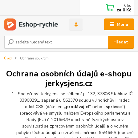
0
ks
za
0 Kč
Menu
Hledat
Úvod
Ochrana soukromí
Ochrana osobních údajů e-shopu
jerkysjens.cz
Společnost Jerkyjens, se sídlem č.p. 132, 37806 Staňkov, IČ
03900291, zapsaná u 562378 soudu v Jindřichův Hradec,
oddíl 086 ,(dále jen
„prodávající“
nebo
„správce“
)
zpracovává ve smyslu nařízení Evropského parlamentu a
Rady (EU) č. 2016/679 o ochraně fyzických osob v
souvislosti se zpracováním osobních údajů a o volném
pohybu těchto údajů a o zrušení směrnice 95/46/ES (obecné