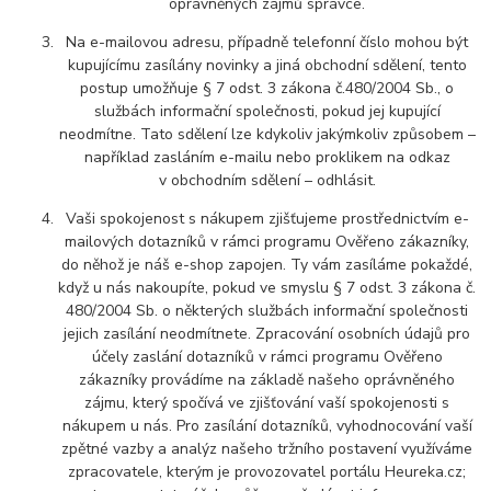
oprávněných zájmů správce.
Na e-mailovou adresu, případně telefonní číslo mohou být
kupujícímu zasílány novinky a jiná obchodní sdělení, tento
postup umožňuje § 7 odst. 3 zákona č.480/2004 Sb., o
službách informační společnosti, pokud jej kupující
neodmítne. Tato sdělení lze kdykoliv jakýmkoliv způsobem –
například zasláním e-mailu nebo proklikem na odkaz
v obchodním sdělení – odhlásit.
Vaši spokojenost s nákupem zjišťujeme prostřednictvím e-
mailových dotazníků v rámci programu Ověřeno zákazníky,
do něhož je náš e-shop zapojen. Ty vám zasíláme pokaždé,
když u nás nakoupíte, pokud ve smyslu § 7 odst. 3 zákona č.
480/2004 Sb. o některých službách informační společnosti
jejich zasílání neodmítnete. Zpracování osobních údajů pro
účely zaslání dotazníků v rámci programu Ověřeno
zákazníky provádíme na základě našeho oprávněného
zájmu, který spočívá ve zjišťování vaší spokojenosti s
nákupem u nás. Pro zasílání dotazníků, vyhodnocování vaší
zpětné vazby a analýz našeho tržního postavení využíváme
zpracovatele, kterým je provozovatel portálu Heureka.cz;