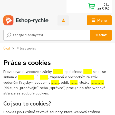
0
ks
za
0 Kč
Menu
Hledat
Úvod
Práce s cookies
Práce s cookies
Provozovatel webové stránky
………….
, společnost
………..
s.r.o., se
sídlem v
…………………
, IČ
………..
, zapsaná v obchodním rejstříku
vedeném Krajským soudem v
……….
, oddíl
……….
, vložka
……………..
(dále jen „prodávající“ nebo „správce“) pracuje na této webové
stránce se soubory cookies.
Co jsou to cookies?
Cookies jsou krátké textové soubory, které webová stránka