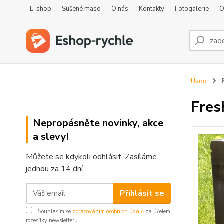
E-shop
Sušené maso
O nás
Kontakty
Fotogalerie
O
Úvod
F
Fres
Nepropásněte novinky, akce
a slevy!
Můžete se kdykoli odhlásit. Zasíláme
jednou za 14 dní.
Přihlásit se
Souhlasím se
zpracováním osobních údajů
za účelem
rozesílky newsletteru.