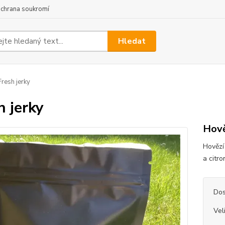
chrana soukromí
Hledat
resh jerky
h jerky
Hově
Hovězí
a citro
Dos
Vel