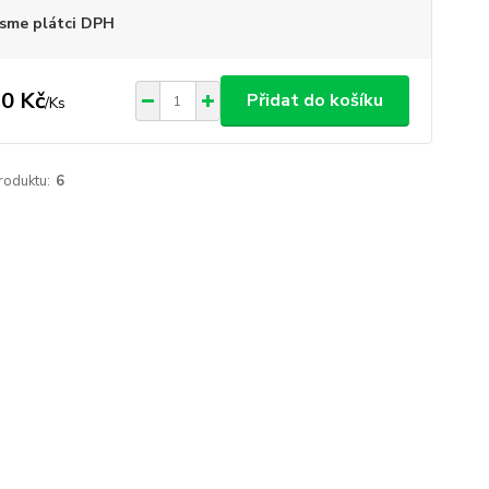
sme plátci DPH
0 Kč
Přidat do košíku
/
Ks
roduktu:
6