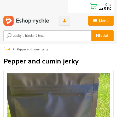
0
ks
za
0 Kč
Menu
Hledat
Úvod
Pepper and cumin jerky
Pepper and cumin jerky