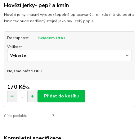
Hovězí jerky- pepř a kmín
Hovězí jerky ,masný výrobek tepelně opracovaný . Ten kdo má rád pepř a
kmín tak bude nadšený stejně jako my .
celý popis
Dostupnost
Skladem 19 Ks
Velikost
Nejsme plátci DPH
170 Kč
/
Ks
Přidat do košíku
Číslo produktu:
7
Kompletní specifikace