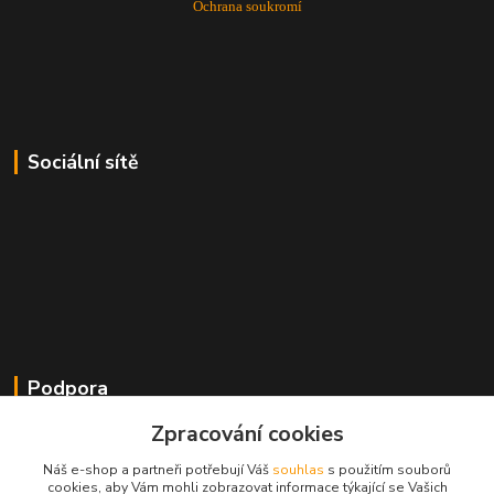
Ochrana soukromí
Sociální sítě
Podpora
Zpracování cookies
+420 607 778 693
(Po-Pá, 8-16 hod.)
Náš e-shop a partneři potřebují Váš
souhlas
s použitím souborů
cookies, aby Vám mohli zobrazovat informace týkající se Vašich