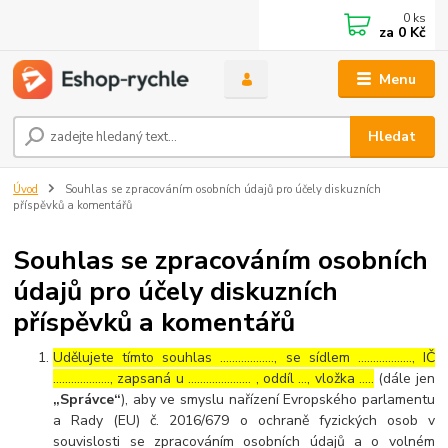
0
ks
za
0 Kč
Menu
Hledat
Úvod
Souhlas se zpracováním osobních údajů pro účely diskuzních
příspěvků a komentářů
Souhlas se zpracováním osobních
údajů pro účely diskuzních
příspěvků a komentářů
Udělujete tímto souhlas ……………..., se sídlem ………………, IČ
………………., zapsaná u ………………… , oddíl …, vložka …..
(dále jen
„Správce“
), aby ve smyslu nařízení Evropského parlamentu
a Rady (EU) č. 2016/679 o ochraně fyzických osob v
souvislosti se zpracováním osobních údajů a o volném