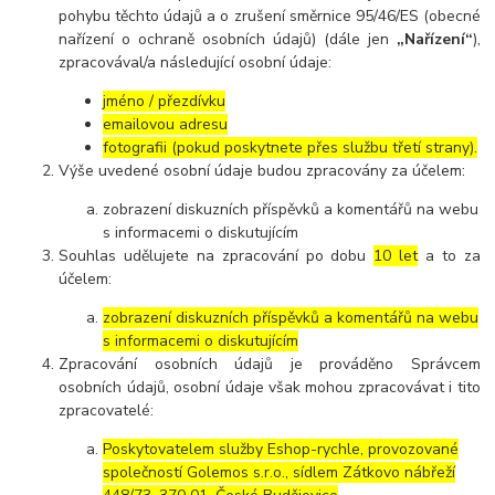
pohybu těchto údajů a o zrušení směrnice 95/46/ES (obecné
nařízení o ochraně osobních údajů) (dále jen
„Nařízení“
),
zpracovával/a následující osobní údaje:
jméno / přezdívku
emailovou adresu
fotografii (pokud poskytnete přes službu třetí strany).
Výše uvedené osobní údaje budou zpracovány za účelem:
zobrazení diskuzních příspěvků a komentářů na webu
s informacemi o diskutujícím
Souhlas udělujete na zpracování po dobu
10 let
a to za
účelem:
zobrazení diskuzních příspěvků a komentářů na webu
s informacemi o diskutujícím
Zpracování osobních údajů je prováděno Správcem
osobních údajů, osobní údaje však mohou zpracovávat i tito
zpracovatelé:
Poskytovatelem služby Eshop-rychle, provozované
společností Golemos s.r.o., sídlem Zátkovo nábřeží