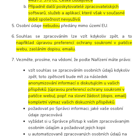
448/73, 370 01, České Budějovice
Případně další poskytovatelé zpracovatelských
softwarů, služeb a aplikací, které však v současné
době společnost nevyužívá.
Osobní údaje
nebudou
předány mimo území EU.
Souhlas se zpracováním lze vzít kdykoliv zpět, a to
například úpravou preferencí ochrany soukromí v patičce
webu, zasláním dopisu, emailu
.
Vezměte, prosíme, na vědomí, že podle Nařízení máte právo:
vzít souhlas se zpracováním osobních údajů kdykoliv
zpět, toto zpětvzetí bude mít za následek
anonymizování informací o diskutujícím u vašich
příspěvků (úpravou preferencí ochrany soukromí v
patičce webu), popř. na slovní žádost (dopis, email)
kompletní výmaz vašich diskuzních příspěvků.
požadovat po Správci informaci, jaké vaše osobní
údaje zpracovává
vyžádat si u Správce přístup k vašim zpracovávaným
osobním údajům a požadovat jejich kopii
u automatizovaně zpracovaných osobních údajů na