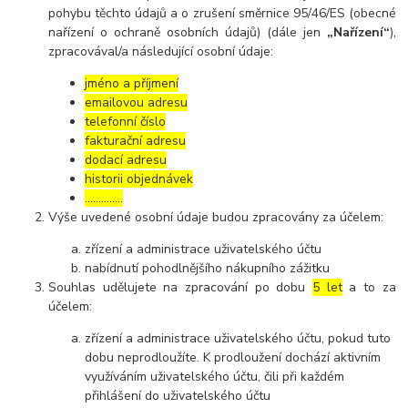
pohybu těchto údajů a o zrušení směrnice 95/46/ES (obecné
nařízení o ochraně osobních údajů) (dále jen
„Nařízení“
),
zpracovával/a následující osobní údaje:
jméno a příjmení
emailovou adresu
telefonní číslo
fakturační adresu
dodací adresu
historii objednávek
…………..
Výše uvedené osobní údaje budou zpracovány za účelem:
zřízení a administrace uživatelského účtu
nabídnutí pohodlnějšího nákupního zážitku
Souhlas udělujete na zpracování po dobu
5 let
a to za
účelem:
zřízení a administrace uživatelského účtu, pokud tuto
dobu neprodloužíte. K prodloužení dochází aktivním
využíváním uživatelského účtu, čili při každém
přihlášení do uživatelského účtu