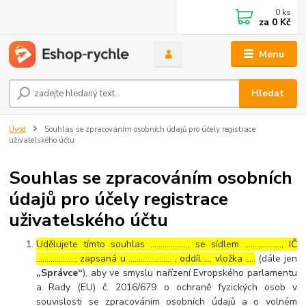
0
ks
za
0 Kč
Menu
Hledat
Úvod
Souhlas se zpracováním osobních údajů pro účely registrace
uživatelského účtu
Souhlas se zpracováním osobních
údajů pro účely registrace
uživatelského účtu
Udělujete tímto souhlas ……………..., se sídlem ………………, IČ
………………., zapsaná u ………………… , oddíl …, vložka …..
(dále jen
„Správce“
), aby ve smyslu nařízení Evropského parlamentu
a Rady (EU) č. 2016/679 o ochraně fyzických osob v
souvislosti se zpracováním osobních údajů a o volném