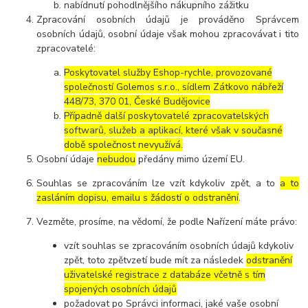
nabídnutí pohodlnějšího nákupního zážitku
Zpracování osobních údajů je prováděno Správcem
osobních údajů, osobní údaje však mohou zpracovávat i tito
zpracovatelé:
Poskytovatel služby Eshop-rychle, provozované
společností Golemos s.r.o., sídlem Zátkovo nábřeží
448/73, 370 01, České Budějovice
Případně další poskytovatelé zpracovatelských
softwarů, služeb a aplikací, které však v současné
době společnost nevyužívá.
Osobní údaje
nebudou
předány mimo území EU.
Souhlas se zpracováním lze vzít kdykoliv zpět, a to
a to
zasláním dopisu, emailu s žádostí o odstranění
.
Vezměte, prosíme, na vědomí, že podle Nařízení máte právo:
vzít souhlas se zpracováním osobních údajů kdykoliv
zpět, toto zpětvzetí bude mít za následek
odstranění
uživatelské registrace z databáze včetně s tím
spojených osobních údajů
požadovat po Správci informaci, jaké vaše osobní