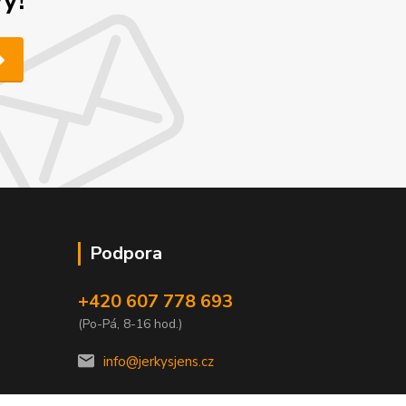
y!
Podpora
+420 607 778 693
(Po-Pá, 8-16 hod.)
info@jerkysjens.cz