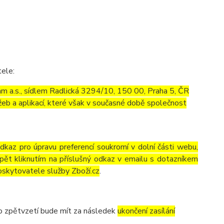
tele:
m a.s., sídlem Radlická 3294/10, 150 00, Praha 5, ČR
eb a aplikací, které však v současné době společnost
odkaz pro úpravu preferencí soukromí v dolní části webu,
pět kliknutím na příslušný odkaz v emailu s dotazníkem
oskytovatele služby Zboží.cz
.
to zpětvzetí bude mít za následek
ukončení zasílání