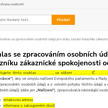
chrana soukromí
Hledat
ouhlas se zpracováním osobních údajů pro účely zaslání dotazníku zákaznic
las se zpracováním osobních úda
zníku zákaznické spokojenosti o
lujete tímto souhlas ……………..., se sídlem ………………, IČ ……………
rávce“
), aby ve smyslu nařízení Evropského parlamentu a Rady 
zpracováním osobních údajů a o volném pohybu těchto údajů a 
bních údajů) (dále jen
„Nařízení“
), zpracovával/a následující osob
emailovou adresu
informace o zakoupeném zboží