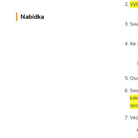
Výš
Nabídka
Sou
Ke 
Oso
Sou
kde
spo
Vez