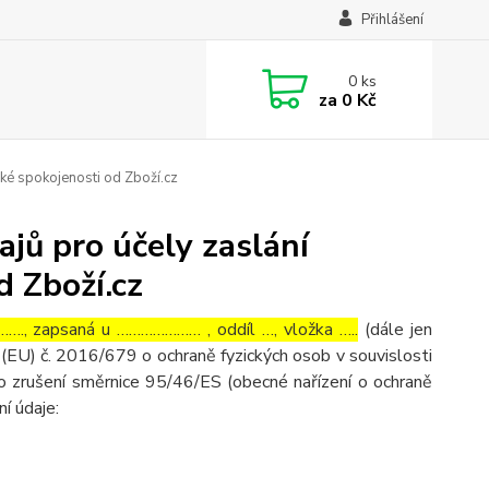
Přihlášení
0
ks
za
0 Kč
ké spokojenosti od Zboží.cz
jů pro účely zaslání
d Zboží.cz
…., zapsaná u ………………… , oddíl …, vložka …..
(dále jen
(EU) č. 2016/679 o ochraně fyzických osob v souvislosti
o zrušení směrnice 95/46/ES (obecné nařízení o ochraně
ní údaje: