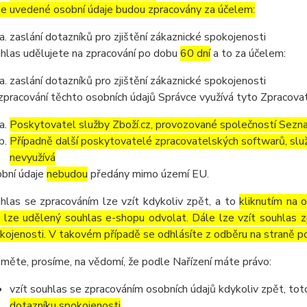
e uvedené osobní údaje budou zpracovány za účelem:
zaslání dotazníků pro zjištění zákaznické spokojenosti
hlas udělujete na zpracování po dobu
60 dní
a to za účelem:
zaslání dotazníků pro zjištění zákaznické spokojenosti
zpracování těchto osobních údajů Správce využívá tyto Zpracova
Poskytovatel služby Zboží.cz, provozované společností Sezna
Případně další poskytovatelé zpracovatelských softwarů, služ
nevyužívá
bní údaje
nebudou
předány mimo území EU.
hlas se zpracováním lze vzít kdykoliv zpět, a to
kliknutím na 
 lze udělený souhlas e-shopu odvolat. Dále lze vzít souhlas z
kojenosti. V takovém případě se odhlásíte z odběru na straně p
měte, prosíme, na vědomí, že podle Nařízení máte právo:
vzít souhlas se zpracováním osobních údajů kdykoliv zpět, to
dotazníku spokojenosti