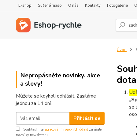
E-shop
Sušené maso
O nás
Kontakty
Fotogalerie
O
Úvod
S
Souh
Nepropásněte novinky, akce
dota
a slevy!
Udě
Můžete se kdykoli odhlásit. Zasíláme
„Sp
jednou za 14 dní.
se 
oso
Přihlásit se
Souhlasím se
zpracováním osobních údajů
za účelem
rozesílky newsletteru.